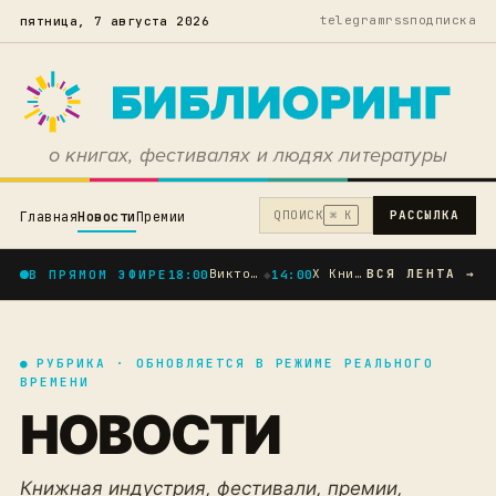
telegram
rss
подписка
пятница, 7 августа 2026
о книгах, фестивалях и людях литературы
Q
ПОИСК
РАССЫЛКА
Главная
Новости
Премии
⌘ K
Виктор Ремизов, Елена Холмогорова и десятки современных авторов: опубликована пр...
X Книжный фестиваль «Пикник книг» в Тюмени — праздник чтения в юбилейный год гор...
ВСЯ ЛЕНТА →
В ПРЯМОМ ЭФИРЕ
18:00
◆
14:00
●
РУБРИКА · ОБНОВЛЯЕТСЯ В РЕЖИМЕ РЕАЛЬНОГО
ВРЕМЕНИ
НОВОСТИ
Книжная индустрия, фестивали, премии,