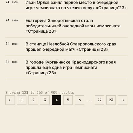
Иван Орлов занял первое место в очередной
24 сен
игре чемпионата по чтению вслух «Страница’23»
Екатерина Заворотынская стала
24 сен
победительницей очередной игры чемпионата
«Страница’23»
В станице Незлобной Ставропольского края
24 сен
прошел очередной матч «Страницы’23»
В городе Курганинске Краснодарского края
24 сен
прошла еще одна игра чемпионата
«Страница’23»
Showing
121
to
160
of
909
results
1
2
3
4
5
6
...
22
23