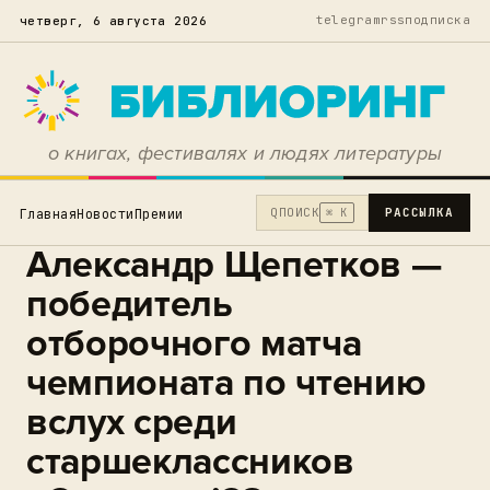
telegram
rss
подписка
четверг, 6 августа 2026
о книгах, фестивалях и людях литературы
Q
ПОИСК
РАССЫЛКА
Главная
Новости
Премии
⌘ K
Александр Щепетков —
победитель
отборочного матча
чемпионата по чтению
вслух среди
старшеклассников