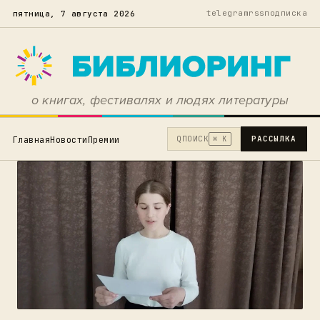
telegram
rss
подписка
пятница, 7 августа 2026
о книгах, фестивалях и людях литературы
Q
ПОИСК
РАССЫЛКА
Главная
Новости
Премии
⌘ K