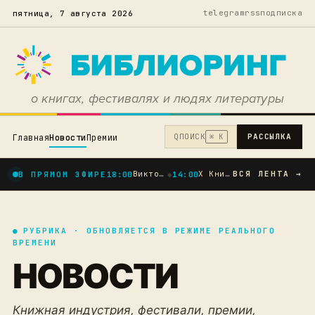
telegram
rss
подписка
пятница, 7 августа 2026
о книгах, фестивалях и людях литературы
Q
ПОИСК
РАССЫЛКА
Главная
Новости
Премии
⌘ K
Виктор Ремизов, Елена Холмогорова и десятки современных авторов: опубликована пр...
X Книжный фестиваль «Пикник книг» в Тюмени — праздник чтения в юбилейный год гор...
ВСЯ ЛЕНТА →
В ПРЯМОМ ЭФИРЕ
18:00
◆
14:00
●
РУБРИКА · ОБНОВЛЯЕТСЯ В РЕЖИМЕ РЕАЛЬНОГО
ВРЕМЕНИ
НОВОСТИ
Книжная индустрия, фестивали, премии,