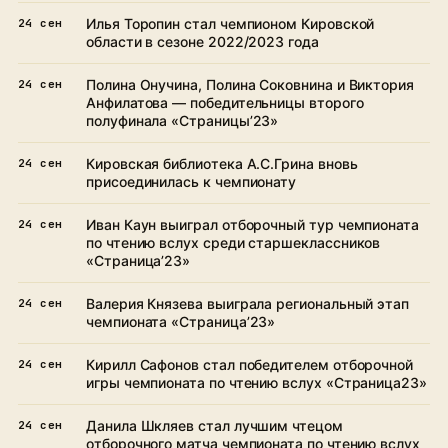
Илья Торопин стал чемпионом Кировской
24 сен
области в сезоне 2022/2023 года
Полина Онучина, Полина Соковнина и Виктория
24 сен
Анфилатова — победительницы второго
полуфинала «Страницы’23»
Кировская библиотека А.С.Грина вновь
24 сен
присоединилась к чемпионату
Иван Каун выиграл отборочный тур чемпионата
24 сен
по чтению вслух среди старшеклассников
«Страница’23»
Валерия Князева выиграла региональный этап
24 сен
чемпионата «Страница’23»
Кирилл Сафонов стал победителем отборочной
24 сен
игры чемпионата по чтению вслух «Страница23»
Данила Шкляев стал лучшим чтецом
24 сен
отборочного матча чемпионата по чтению вслух