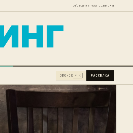
telegram
rss
подписка
Q
ПОИСК
РАССЫЛКА
⌘ K