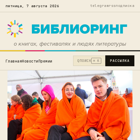
telegram
rss
подписка
пятница, 7 августа 2026
о книгах, фестивалях и людях литературы
Q
ПОИСК
РАССЫЛКА
Главная
Новости
Премии
⌘ K