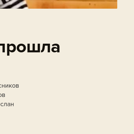
 прошла
сников
ов
услан