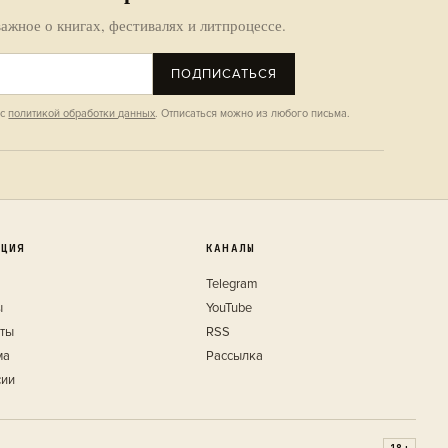
ажное о книгах, фестивалях и литпроцессе.
ПОДПИСАТЬСЯ
 с
политикой обработки данных
. Отписаться можно из любого письма.
КЦИЯ
КАНАЛЫ
Telegram
ы
YouTube
кты
RSS
ма
Рассылка
сии