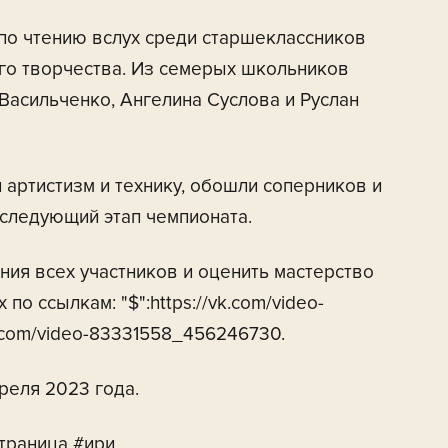
по чтению вслух среди старшеклассников
го творчества. Из семерых школьников
Васильченко, Ангелина Суслова и Руслан
артистизм и технику, обошли соперников и
 следующий этап чемпионата.
ния всех участников и оценить мастерство
о ссылкам: "$":https://vk.com/video-
k.com/video-83331558_456246730.
реля 2023 года.
траница #ири