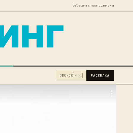
telegram
rss
подписка
Q
ПОИСК
РАССЫЛКА
⌘ K