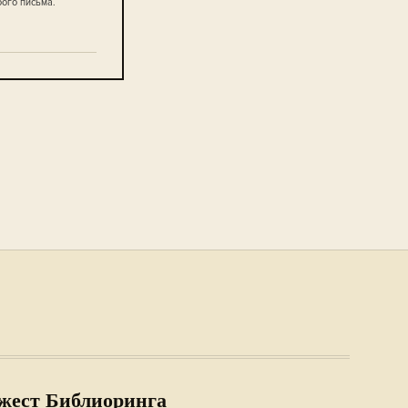
бого письма.
жест Библиоринга