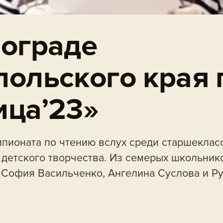
лограде
польского края
ица’23»
пионата по чтению вслух среди старшеклас
 детского творчества. Из семерых школьник
 София Васильченко, Ангелина Суслова и Р