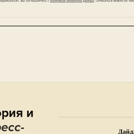
одписаться», вы соглашаетесь с
политикой обработки данных
. Отписаться можно из лю
рия и
есс-
Дайд