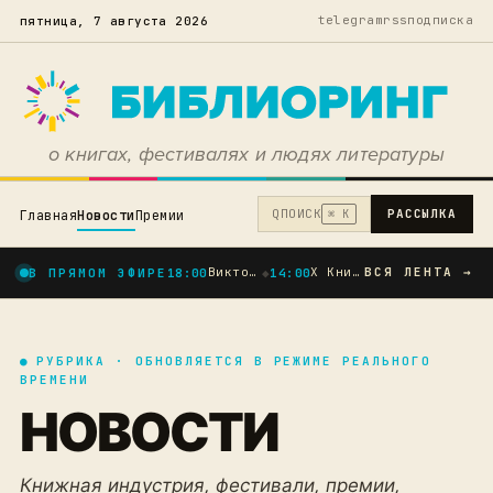
telegram
rss
подписка
пятница, 7 августа 2026
о книгах, фестивалях и людях литературы
Q
ПОИСК
РАССЫЛКА
Главная
Новости
Премии
⌘ K
Виктор Ремизов, Елена Холмогорова и десятки современных авторов: опубликована пр...
X Книжный фестиваль «Пикник книг» в Тюмени — праздник чтения в юбилейный год гор...
ВСЯ ЛЕНТА →
В ПРЯМОМ ЭФИРЕ
18:00
◆
14:00
●
РУБРИКА · ОБНОВЛЯЕТСЯ В РЕЖИМЕ РЕАЛЬНОГО
ВРЕМЕНИ
НОВОСТИ
Книжная индустрия, фестивали, премии,