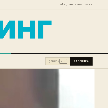
telegram
rss
подписка
Q
ПОИСК
РАССЫЛКА
⌘ K