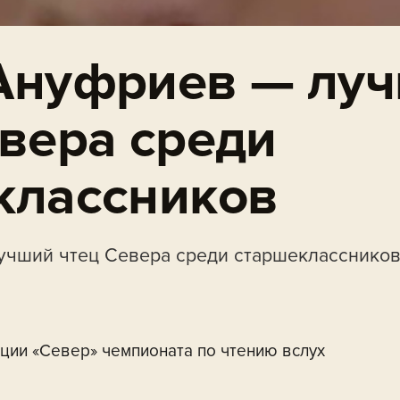
Ануфриев — лу
евера среди
классников
учший чтец Севера среди старшекласснико
ции «Север» чемпионата по чтению вслух