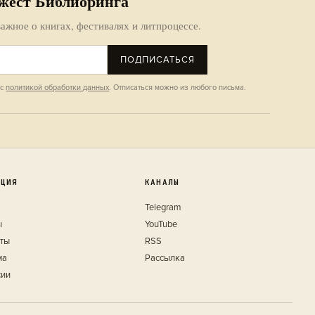
жест Библиоринга
ажное о книгах, фестивалях и литпроцессе.
ПОДПИСАТЬСЯ
 с
политикой обработки данных
. Отписаться можно из любого письма.
КЦИЯ
КАНАЛЫ
Telegram
ы
YouTube
кты
RSS
ма
Рассылка
сии