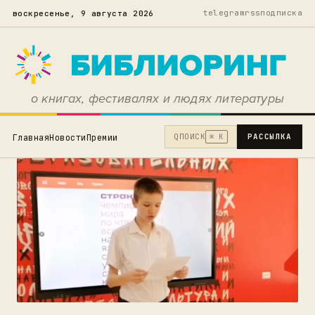
telegram
rss
подписка
воскресенье, 9 августа 2026
о книгах, фестивалях и людях литературы
Q
ПОИСК
РАССЫЛКА
Главная
Новости
Премии
⌘ K