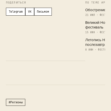
ПОДЕЛИТЬСЯ
ПО ТЕМЕ #РЕГ
Обострение в 
Telegram
VK
Письмом
21 ИЮЛ · ФЕСТИВА
Великий Новг
фестиваль
15 ИЮН · ФЕСТИВА
Летопись Новг
послезавтра
8 ИЮН · ФЕСТИВАЛ
#Регионы