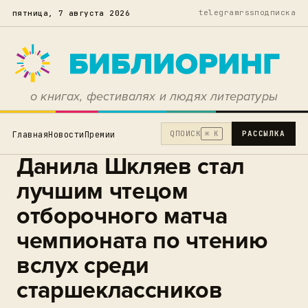
telegram
rss
подписка
пятница, 7 августа 2026
о книгах, фестивалях и людях литературы
Q
ПОИСК
РАССЫЛКА
Главная
Новости
Премии
⌘ K
Данила Шкляев стал
лучшим чтецом
отборочного матча
чемпионата по чтению
вслух среди
старшеклассников