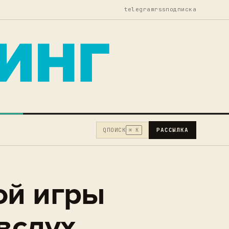
telegram
rss
подписка
Q
ПОИСК
РАССЫЛКА
⌘ K
ой игры
вслух