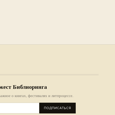
жест Библиоринга
ажное о книгах, фестивалях и литпроцессе.
ПОДПИСАТЬСЯ