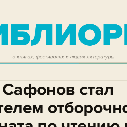
о книгах, фестивалях и людях литературы
 Сафонов стал
телем отборочн
ната по чтению 