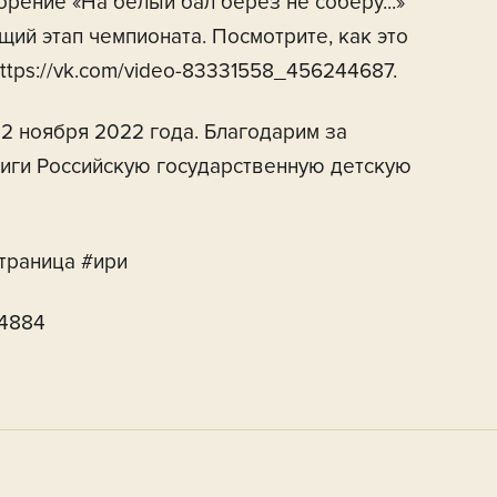
орение «На белый бал берез не соберу...»
ий этап чемпионата. Посмотрите, как это
ttps://vk.com/video-83331558_456244687.
2 ноября 2022 года. Благодарим за
иги Российскую государственную детскую
траница #ири
44884