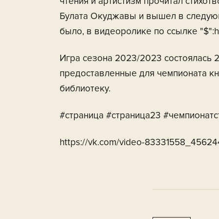
чтения и артистизм прочитал стихотв
Булата Окуджавы и вышел в следующ
было, в видеоролике по ссылке "$":h
Игра сезона 2023/2023 состоялась 2
предоставленные для чемпионата кн
библиотеку.
#страница #страница23 #чемпионатс
https://vk.com/video-83331558_4562