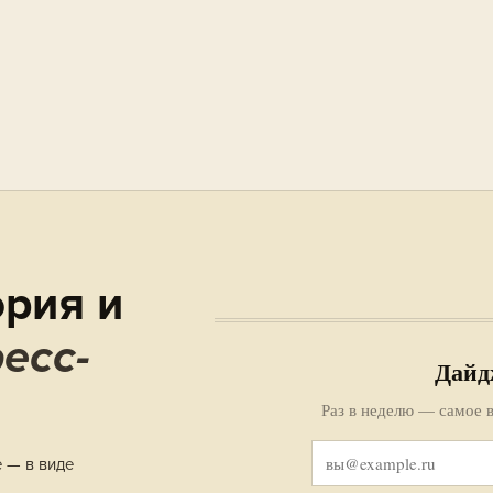
рия и
есс-
Дайд
Раз в неделю — самое в
е — в виде