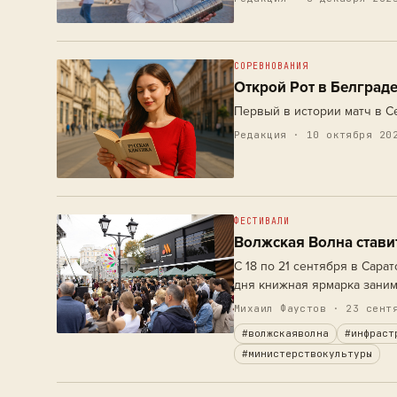
СОРЕВНОВАНИЯ
Открой Рот в Белграде
Первый в истории матч в С
Редакция · 10 октября 20
ФЕСТИВАЛИ
Волжская Волна стави
С 18 по 21 сентября в Сар
дня книжная ярмарка заним
располагалась у ретро-тра
Михаил Фаустов
· 23 сентя
классы и…
#волжскаяволна
#инфраст
#министерствокультуры