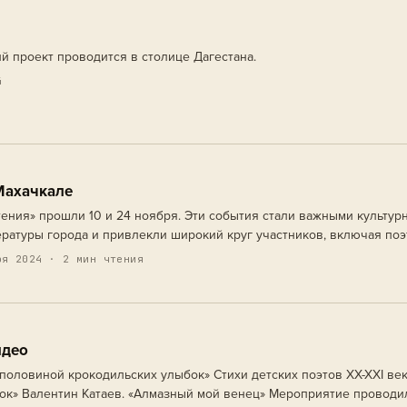
й проект проводится в столице Дагестана.
4
Махачкале
ния» прошли 10 и 24 ноября. Эти события стали важными культур
ратуры города и привлекли широкий круг участников, включая поэ
ритиков и ценителей изящного слова. «Воскресные чтения» задумы
я 2024 · 2 мин чтения
идео
половиной крокодильских улыбок» Стихи детских поэтов XX-XXI ве
ок» Валентин Катаев. «Алмазный мой венец» Мероприятие проводи