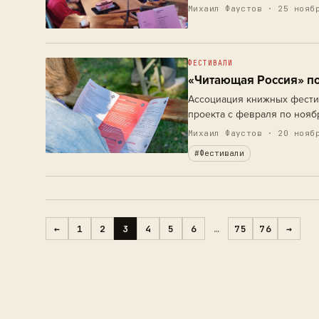
финансовой поддержке Мин
Михаил Фаустов
· 25 ноябр
Российской…
ФЕСТИВАЛИ
«Читающая Россия» по
Ассоциация книжных фестив
проекта с февраля по нояб
Бийске, Благовещенске, Во
Михаил Фаустов
· 20 ноябр
Иванове…
#Фестивали
←
1
2
3
4
5
6
…
75
76
→