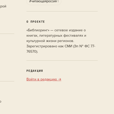
#читающаяроссия
1
крой
О ПРОЕКТЕ
«Библиоринг» — сетевое издание о
книгах, литературных фестивалях и
культурной жизни регионов.
Зарегистрировано как СМИ (Эл № ФС 77-
76570).
книжного
РЕДАКЦИЯ
Войти в редакцию →
р