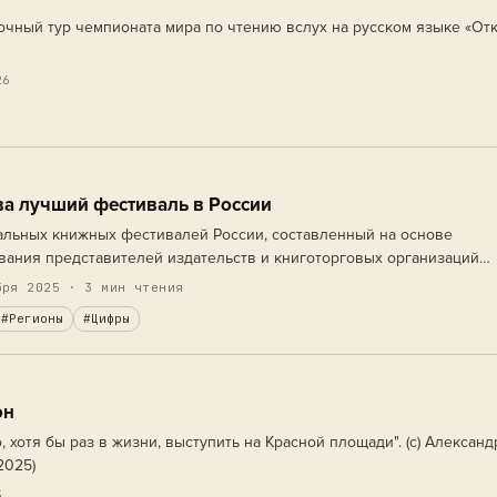
очный тур чемпионата мира по чтению вслух на русском языке «От
26
ва лучший фестиваль в России
альных книжных фестивалей России, составленный на основе
ания представителей издательств и книготорговых организаций
3 декабря уходящего года. В опросе приняли участие 82 эксперта 
ря 2025 · 3 мин чтения
#Регионы
#Цифры
он
, хотя бы раз в жизни, выступить на Красной площади". (с) Александ
2025)
5