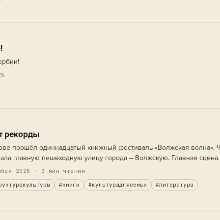
!
ербии!
25
т рекорды
атове прошёл одиннадцатый книжный фестиваль «Волжская волна». 
ала главную пешеходную улицу города – Волжскую. Главная сцена
мвая. Помимо основной сцены фестиваля, творческие встречи, маст
бря 2025 · 3 мин чтения
руктуракультуры
#книги
#культурадлясемьи
#литература