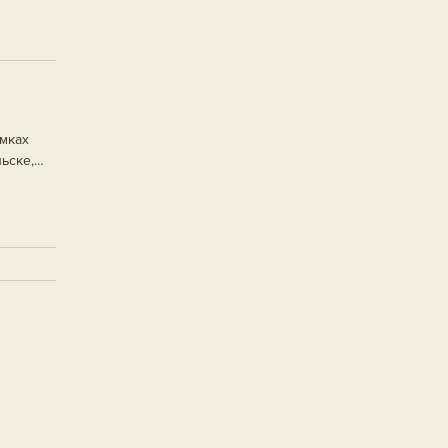
мках
ьске,