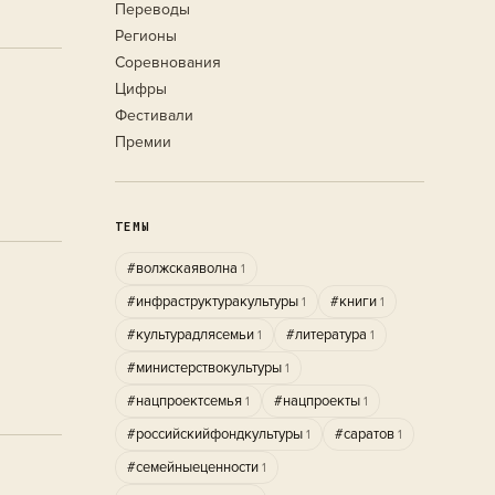
Переводы
Регионы
Соревнования
Цифры
Фестивали
Премии
ТЕМЫ
#волжскаяволна
1
#инфраструктуракультуры
#книги
1
1
#культурадлясемьи
#литература
1
1
#министерствокультуры
1
#нацпроектсемья
#нацпроекты
1
1
#российскийфондкультуры
#саратов
1
1
#семейныеценности
1