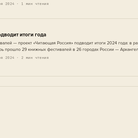
истерства цифрового развития, связи и массовых коммуникаций
я 2024 · 1 мин чтения
дводит итоги года
алей — проект «Читающая Россия» подводит итоги 2024 года: в ра
рь прошло 29 книжных фестивалей в 26 городах России — Архангел
лгограде, Великом Новгороде, Владивостоке, Владимире, Выборге,
я 2024 · 2 мин чтения