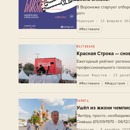
В Воронеже стартует отбор
рот»
Редакция · 13 февраля 20
#Фестивали
ФЕСТИВАЛИ
Красная Строка — сно
Ежегодный рейтинг регион
профессионального голосов
опубликован по традиции 2
Михаил Фаустов
· 23 декаб
рынка — издатели,…
#Фестивали
#Индустрия
ПАМЯТЬ
Ушёл из жизни чемпи
"Актёру, просто, необходимо
Скавыш (05/09/1970 - 06/12/
Редакция · 8 декабря 202