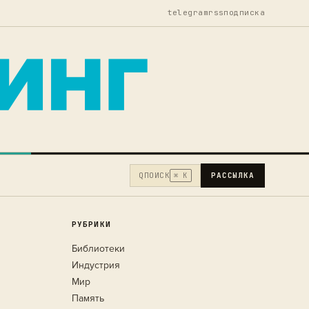
telegram
rss
подписка
Q
ПОИСК
РАССЫЛКА
⌘ K
РУБРИКИ
Библиотеки
Индустрия
Мир
Память