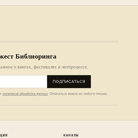
жест Библиоринга
ажное о книгах, фестивалях и литпроцессе.
ПОДПИСАТЬСЯ
 с
политикой обработки данных
. Отписаться можно из любого письма.
КЦИЯ
КАНАЛЫ