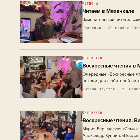
РЕГИОНЫ
Читаем в Махачкале
Замечательный читательски
Редакция · 30 ноября 202
ФЕСТИВАЛИ
Воскресные чтения в 
Очередные «Воскресные чте
вехами для любителей лите
писателей, литературных к
Михаил Фаустов
· 25 ноябр
как…
ФЕСТИВАЛИ
Воскресные чтения. В
Мария Бершадская «Семь с 
Александр Куприн. «Поедин