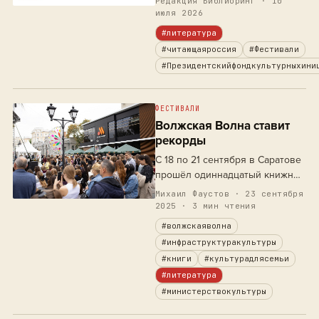
Редакция Библиоринг
· 10
июля 2026
#литература
#читающаяроссия
#Фестивали
#Президентскийфондкультурныхини
ФЕСТИВАЛИ
Волжская Волна ставит
рекорды
С 18 по 21 сентября в Саратове
прошёл одиннадцатый книжный
фестиваль «Волжская волна».
Михаил Фаустов
· 23 сентября
Четыре дня книжная ярмарка
2025 · 3 мин чтения
занимала главную пешеходную
#волжскаяволна
улицу города – Волжскую.
#инфраструктуракультуры
Главная сцена располагалась у
#книги
#культурадлясемьи
ретро-трамвая. Помимо
#литература
основной сцены фестиваля,
#министерствокультуры
творческие встречи, мастер-
классы и…