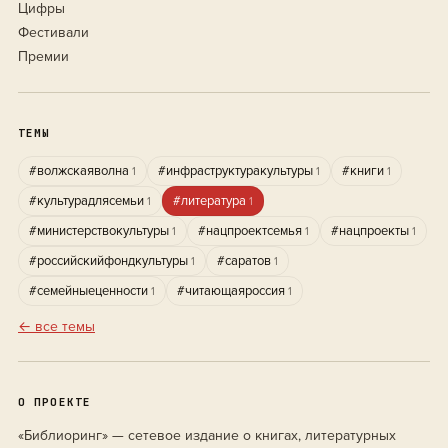
Цифры
Фестивали
Премии
ТЕМЫ
#волжскаяволна
#инфраструктуракультуры
#книги
1
1
1
#культурадлясемьи
#литература
1
1
#министерствокультуры
#нацпроектсемья
#нацпроекты
1
1
1
#российскийфондкультуры
#саратов
1
1
#семейныеценности
#читающаяроссия
1
1
← все темы
О ПРОЕКТЕ
«Библиоринг» — сетевое издание о книгах, литературных