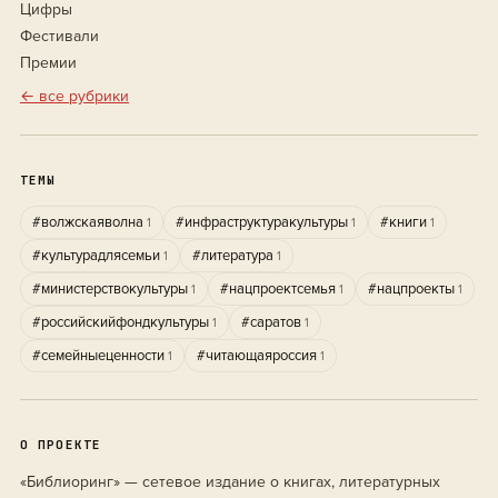
Цифры
Фестивали
Премии
← все рубрики
ТЕМЫ
#волжскаяволна
#инфраструктуракультуры
#книги
1
1
1
#культурадлясемьи
#литература
1
1
#министерствокультуры
#нацпроектсемья
#нацпроекты
1
1
1
#российскийфондкультуры
#саратов
1
1
#семейныеценности
#читающаяроссия
1
1
О ПРОЕКТЕ
«Библиоринг» — сетевое издание о книгах, литературных