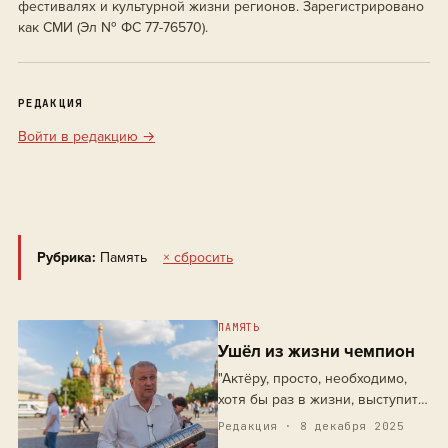
фестивалях и культурной жизни регионов. Зарегистрировано
как СМИ (Эл № ФС 77-76570).
РЕДАКЦИЯ
Войти в редакцию →
Рубрика:
Память
× сбросить
ПАМЯТЬ
Ушёл из жизни чемпион
"Актёру, просто, необходимо,
хотя бы раз в жизни, выступить
на Красной площади". (с)
Редакция · 8 декабря 2025
Александр Скавыш (05/09/1970 -