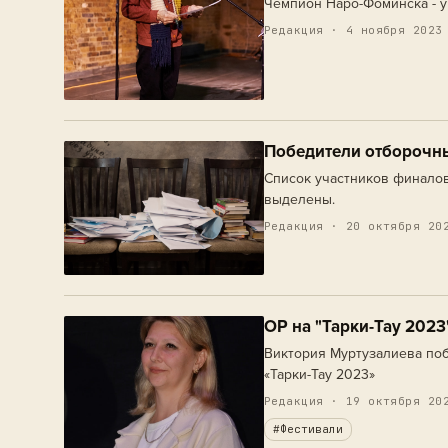
Чемпион Наро-Фоминска - 
Редакция · 4 ноября 2023
Победители отборочны
Список участников финалов
выделены.
Редакция · 20 октября 20
ОР на "Тарки-Тау 2023
Виктория Муртузалиева победила на отборочном этапе в рамка X Дагестан
«Тарки-Тау 2023»
Редакция · 19 октября 20
#Фестивали