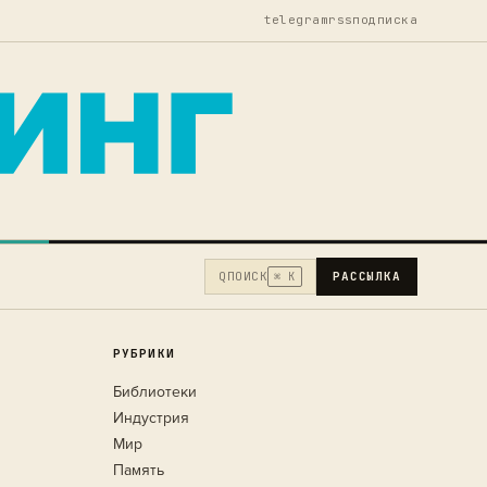
telegram
rss
подписка
Q
ПОИСК
РАССЫЛКА
⌘ K
РУБРИКИ
Библиотеки
Индустрия
Мир
Память