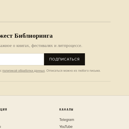
жест Библиоринга
ажное о книгах, фестивалях и литпроцессе.
ПОДПИСАТЬСЯ
 с
политикой обработки данных
. Отписаться можно из любого письма.
КЦИЯ
КАНАЛЫ
Telegram
ы
YouTube