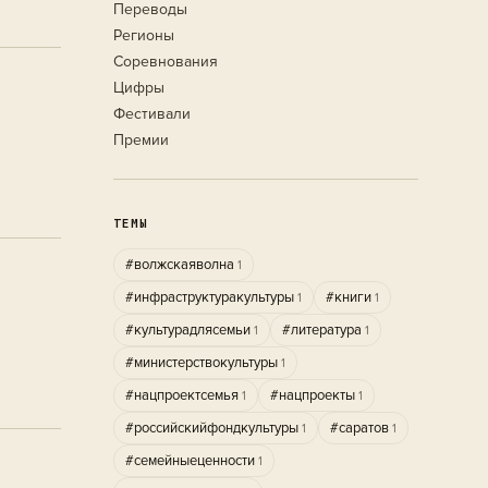
Переводы
Регионы
Соревнования
Цифры
Фестивали
Премии
ТЕМЫ
#волжскаяволна
1
#инфраструктуракультуры
#книги
1
1
#культурадлясемьи
#литература
1
1
#министерствокультуры
1
#нацпроектсемья
#нацпроекты
1
1
#российскийфондкультуры
#саратов
1
1
#семейныеценности
1