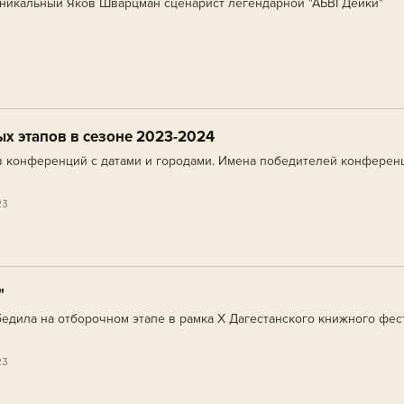
уникальный Яков Шварцман сценарист легендарной "АБВГДейки"
х этапов в сезоне 2023-2024
 конференций с датами и городами. Имена победителей конференц
23
"
ского книжного фестиваля
23