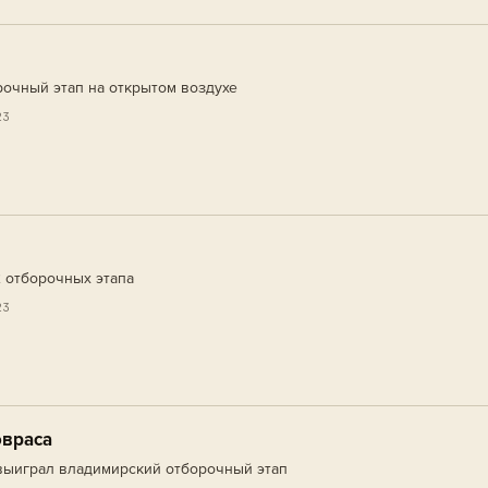
очный этап на открытом воздухе
23
 отборочных этапа
23
враса
выиграл владимирский отборочный этап