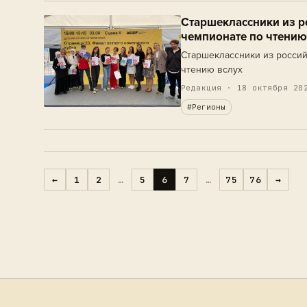
Старшеклассники из р
чемпионате по чтению
Старшеклассники из россий
чтению вслух
Редакция · 18 октября 20
#Регионы
←
1
2
…
5
6
7
…
75
76
→