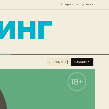
telegram
rss
подписка
Q
ПОИСК
РАССЫЛКА
⌘ K