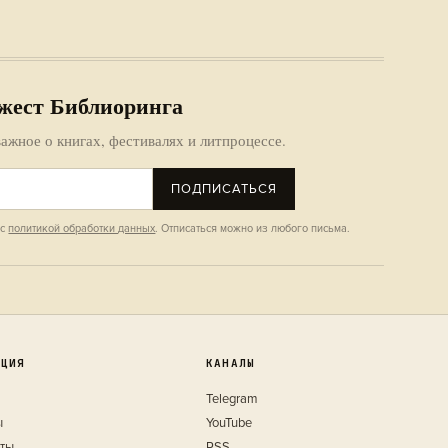
жест Библиоринга
ажное о книгах, фестивалях и литпроцессе.
ПОДПИСАТЬСЯ
 с
политикой обработки данных
. Отписаться можно из любого письма.
КЦИЯ
КАНАЛЫ
Telegram
ы
YouTube
кты
RSS