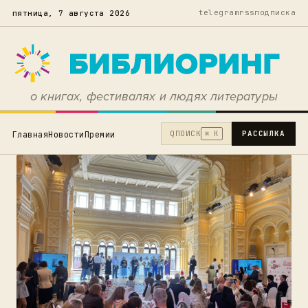
telegram
rss
подписка
пятница, 7 августа 2026
о книгах, фестивалях и людях литературы
Q
ПОИСК
РАССЫЛКА
Главная
Новости
Премии
⌘ K