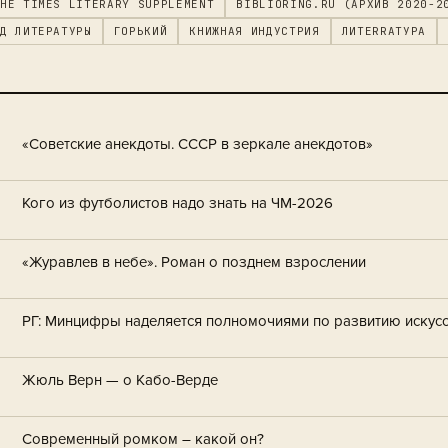
HE TIMES LITERARY SUPPLEMENT
BIBLIORING.RU (АРХИВ 2020-2
Д ЛИТЕРАТУРЫ
ГОРЬКИЙ
КНИЖНАЯ ИНДУСТРИЯ
ЛИTERRAТУРА
«Советские анекдоты. СССР в зеркале анекдотов»
Кого из футболистов надо знать на ЧМ-2026
«Журавлев в небе». Роман о позднем взрослении
РГ: Минцифры наделяется полномочиями по развитию искусс
Жюль Верн — о Кабо-Верде
Современный ромком – какой он?