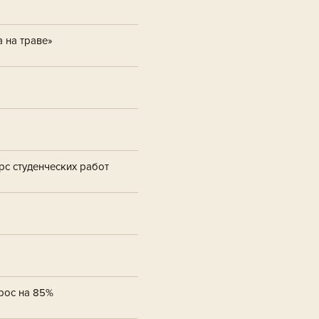
 на траве»
рс студенческих работ
ырос на 85%