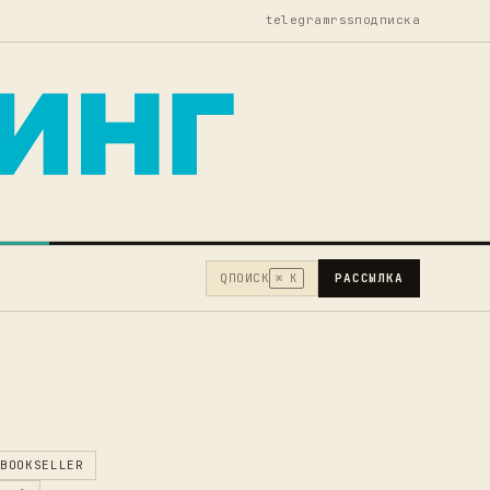
telegram
rss
подписка
Q
ПОИСК
РАССЫЛКА
⌘ K
BOOKSELLER