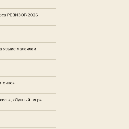
курса РЕВИЗОР-2026
на языке малаялам
аточно»
жись», «Лунный тигр»…