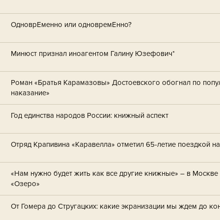
ОдноврЕменно или одновремЕнно?
Минюст признал иноагентом Галину Юзефович*
Роман «Братья Карамазовы» Достоевского обогнал по попу
наказание»
Год единства народов России: книжный аспект
Отряд Крапивина «Каравелла» отметил 65-летие поездкой н
«Нам нужно будет жить как все другие книжные» – в Москв
«Озеро»
От Гомера до Стругацких: какие экранизации мы ждем до ко