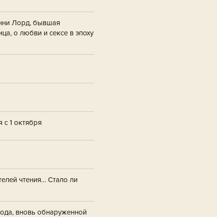
Энни Лорд, бывшая
ца, о любви и сексе в эпоху
 с 1 октября
телей чтения… Стало ли
года, вновь обнаруженной