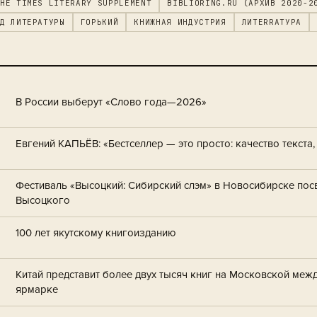
HE TIMES LITERARY SUPPLEMENT
BIBLIORING.RU (АРХИВ 2020-2
Д ЛИТЕРАТУРЫ
ГОРЬКИЙ
КНИЖНАЯ ИНДУСТРИЯ
ЛИTERRAТУРА
В России выберут «Слово года—2026»
Евгений КАПЬЁВ: «Бестселлер — это просто: качество текста
Фестиваль «Высоцкий: Сибирский слэм» в Новосибирске пос
Высоцкого
100 лет якутскому книгоизданию
Китай представит более двух тысяч книг на Московской ме
ярмарке