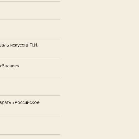
аль искусств П.И.
 «Знание»
здать «Российское