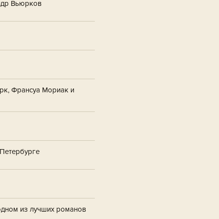
андр Вьюрков
рк, Франсуа Мориак и
-Петербурге
одном из лучших романов