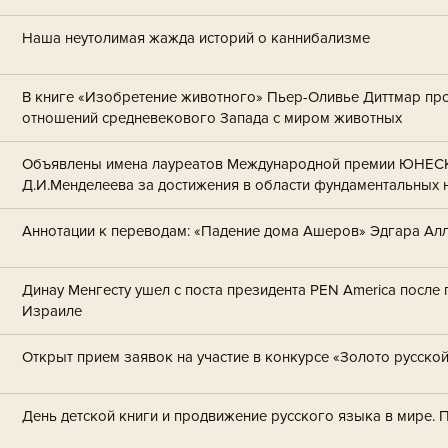
Наша неутолимая жажда историй о каннибализме
В книге «Изобретение животного» Пьер-Оливье Диттмар пр
отношений средневекового Запада с миром животных
Объявлены имена лауреатов Международной премии ЮНЕСК
Д.И.Менделеева за достижения в области фундаментальных 
Аннотации к переводам: «Падение дома Ашеров» Эдгара Ал
Динау Менгесту ушел с поста президента PEN America после 
Израиле
Открыт прием заявок на участие в конкурсе «Золото русско
День детской книги и продвижение русского языка в мире. 