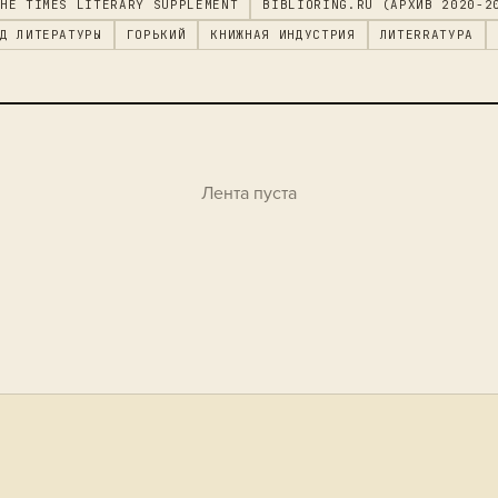
HE TIMES LITERARY SUPPLEMENT
BIBLIORING.RU (АРХИВ 2020-2
Д ЛИТЕРАТУРЫ
ГОРЬКИЙ
КНИЖНАЯ ИНДУСТРИЯ
ЛИTERRAТУРА
Лента пуста