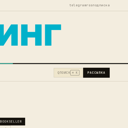
telegram
rss
подписка
Q
ПОИСК
РАССЫЛКА
⌘ K
BOOKSELLER