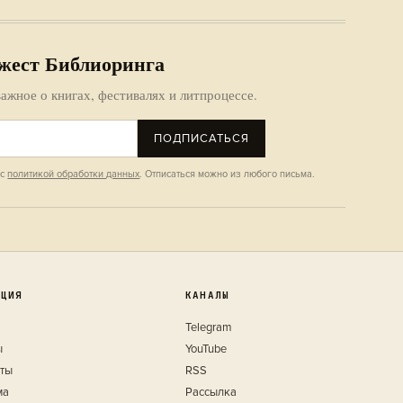
жест Библиоринга
ажное о книгах, фестивалях и литпроцессе.
ПОДПИСАТЬСЯ
 с
политикой обработки данных
. Отписаться можно из любого письма.
КЦИЯ
КАНАЛЫ
Telegram
ы
YouTube
кты
RSS
ма
Рассылка