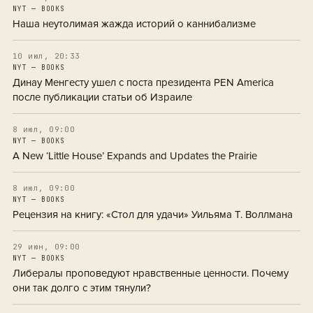
NYT — BOOKS
Наша неутолимая жажда историй о каннибализме
10 июл, 20:33
NYT — BOOKS
Динау Менгесту ушел с поста президента PEN America
после публикации статьи об Израиле
8 июл, 09:00
NYT — BOOKS
A New ‘Little House’ Expands and Updates the Prairie
8 июл, 09:00
NYT — BOOKS
Рецензия на книгу: «Стол для удачи» Уильяма Т. Воллмана
29 июн, 09:00
NYT — BOOKS
Либералы проповедуют нравственные ценности. Почему
они так долго с этим тянули?