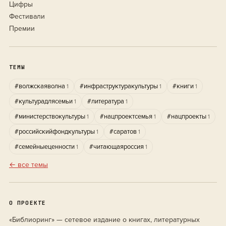
Цифры
Фестивали
Премии
ТЕМЫ
#волжскаяволна
#инфраструктуракультуры
#книги
1
1
1
#культурадлясемьи
#литература
1
1
#министерствокультуры
#нацпроектсемья
#нацпроекты
1
1
1
#российскийфондкультуры
#саратов
1
1
#семейныеценности
#читающаяроссия
1
1
← все темы
О ПРОЕКТЕ
«Библиоринг» — сетевое издание о книгах, литературных