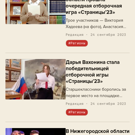
очередная отборочная
игра «Страницы’23»
Трое участников — Виктория
Хадеева (на фото), Анастасия
Хамгушкеева и Анна Седенкова
Редакция · 24 сентября 2023
– особенно ярко проявили
#Регионы
свое мастерство исполнения и
стали победительницами этапа.
Дарья Вахонина стала
победительницей
отборочной игры
«Страницы’23»
Старшеклассники боролись за
первое место на площадке
Ближнепесоченской школы №1
Редакция · 24 сентября 2023
городского округа Выксы
#Регионы
Нижегородской области.
В Нижегородской области