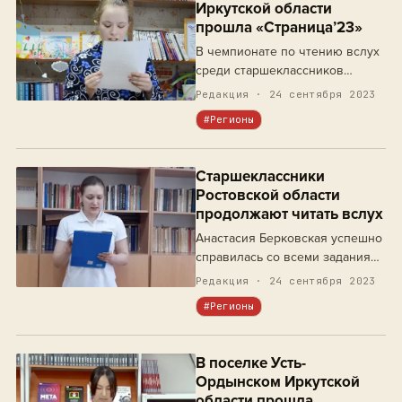
Иркутской области
прошла «Страница’23»
В чемпионате по чтению вслух
среди старшеклассников
приняли участие восемь
Редакция · 24 сентября 2023
школьников.
#Регионы
Старшеклассники
Ростовской области
продолжают читать вслух
Анастасия Берковская успешно
справилась со всеми заданиями
очередной игры «Страницы’23»
Редакция · 24 сентября 2023
и прошла в следующий этап
#Регионы
турнира по чтению вслух среди
старшеклассников в Ростове-
на-Дону.
В поселке Усть-
Ордынском Иркутской
области прошла