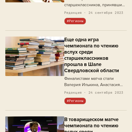
старшеклассников, принявших
участие в отборочном туре,
Редакция · 24 сентября 2023
особенно отличился Юрий
#Регионы
Округин.
Еще одна игра
чемпионата по чтению
вслух среди
старшеклассников
прошла в Шале
Свердловской области
Финалистами матча стали
Валерия Илькина, Анастасия
Бачурина и Елизавета
Редакция · 24 сентября 2023
Неволина.
#Регионы
В товарищеском матче
чемпионата по чтению
вслух среди