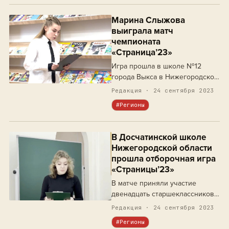
Марина Слыжова
выиграла матч
чемпионата
«Страница’23»
Игра прошла в школе №12
города Выкса в Нижегородской
области.
Редакция · 24 сентября 2023
#Регионы
В Досчатинской школе
Нижегородской области
прошла отборочная игра
«Страницы’23»
В матче приняли участие
двенадцать старшеклассников
города Выксы, прекрасно
Редакция · 24 сентября 2023
показавших в трех раундах
#Регионы
артистизм и технику во время