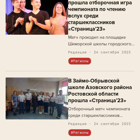
прошла отборочная игра
чемпионата по чтению
вслух среди
старшеклассников
«Страница’23»
Матч проходил на площадке
Шиморской школы городского
округа Выкса.
Редакция · 24 сентября 2023
#Регионы
В Займо-Обрывской
школе Азовского района
Ростовской области
прошла «Страница’23»
Отборочный матч чемпионата
среди старшеклассников
собрал шестерых любителей
Редакция · 24 сентября 2023
чтения вслух.
#Регионы