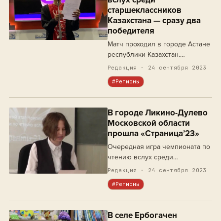
старшеклассников
Казахстана — сразу два
победителя
Матч проходил в городе Астане
республики Казахстан.
Мухтарулы Алиби и Анар Тусей
Редакция · 24 сентября 2023
уверенно справились со всеми
#Регионы
заданиями отборочных
раундов.
В городе Ликино-Дулево
Московской области
прошла «Страница’23»
Очередная игра чемпионата по
чтению вслух среди
старшеклассников собрала
Редакция · 24 сентября 2023
девять любителей чтения.
#Регионы
В селе Ербогачен