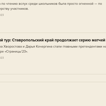
 по чтению вслух среди школьников была просто огненной — по
ерству участников.
023
й тур: Ставропольский край продолжает серию матчей
а Хворостова и Дарья Кочергина стали главными претендентами н
ре «Страницы’23».
023