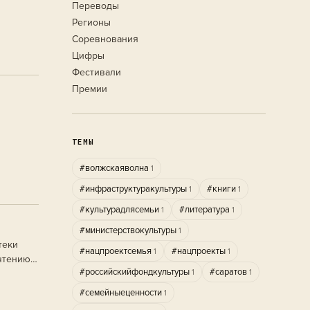
Переводы
Регионы
Соревнования
Цифры
Фестивали
Премии
ТЕМЫ
#волжскаяволна
1
#инфраструктуракультуры
#книги
1
1
#культурадлясемьи
#литература
1
1
#министерствокультуры
1
теки
#нацпроектсемья
#нацпроекты
1
1
 чтению
#российскийфондкультуры
#саратов
1
1
#семейныеценности
1