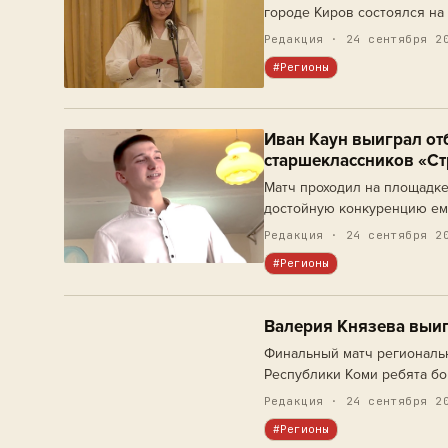
городе Киров состоялся на 
Редакция · 24 сентября 2
#Регионы
Иван Каун выиграл от
старшеклассников «Ст
Матч проходил на площадке
достойную конкуренцию ему
Редакция · 24 сентября 2
#Регионы
Валерия Князева выиг
Финальный матч региональ
Республики Коми ребята бо
вслух.
Редакция · 24 сентября 2
#Регионы