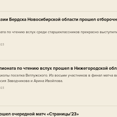
азии Бердска Новосибирской области прошел отбороч
ата по чтению вслух среди старшеклассников прекрасно выступил
023
ионата по чтению вслух прошел в Нижегородской обл
колы поселка Ветлужского. Из восьми участников в финал матча 
сия Заводчикова и Арина Ивойлова.
023
рошел очередной матч «Страницы’23»