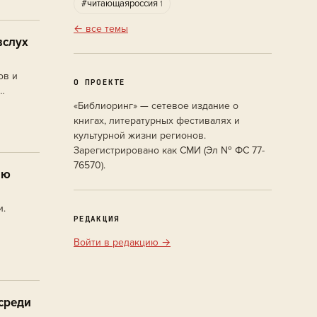
#читающаяроссия
1
← все темы
вслух
ов и
О ПРОЕКТЕ
«Библиоринг» — сетевое издание о
книгах, литературных фестивалях и
культурной жизни регионов.
Зарегистрировано как СМИ (Эл № ФС 77-
76570).
ию
и.
РЕДАКЦИЯ
Войти в редакцию →
среди