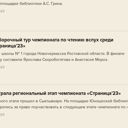
площадке библиотеки А.С. Грина.
023
борочный тур чемпионата по чтению вслух среди
раница’23»
 школы № 1 города Новочеркасска Ростовской области. В финале
 составили Ярослава Скоробогатова и Анастасия Мороз.
023
рала региональный этап чемпионата «Страница’23»
ного этапа прошел в Сыктывкаре. На площадке Юношеской библио
ролись за право поучаствовать в следующем этапе чемпионата по
023