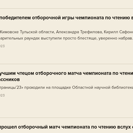
победителем отборочной игры чемпионата по чтению 
 Кимовске Тульской области, Александра Трефилова, Кирилл Сафон
арительных раундах выступили просто блестяще, уверенно набрав
личество баллов.
023
учшим чтецом отборочного матча чемпионата по чтен
ассников
траницы’23» проходили на площадке Областной научной библиотек
023
прошел отборочный матч чемпионата по чтению вслух 