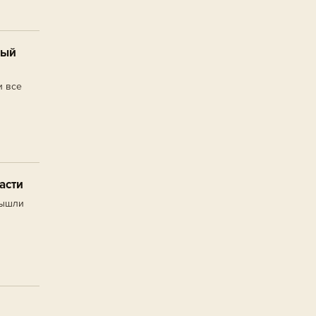
ный
и все
асти
вышли