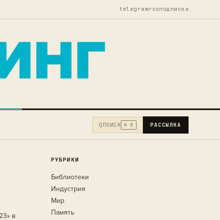
telegram
rss
подписка
Q
ПОИСК
РАССЫЛКА
⌘ K
РУБРИКИ
Библиотеки
Индустрия
Мир
Память
23» в