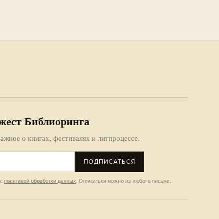
жест Библиоринга
ажное о книгах, фестивалях и литпроцессе.
ПОДПИСАТЬСЯ
 с
политикой обработки данных
. Отписаться можно из любого письма.