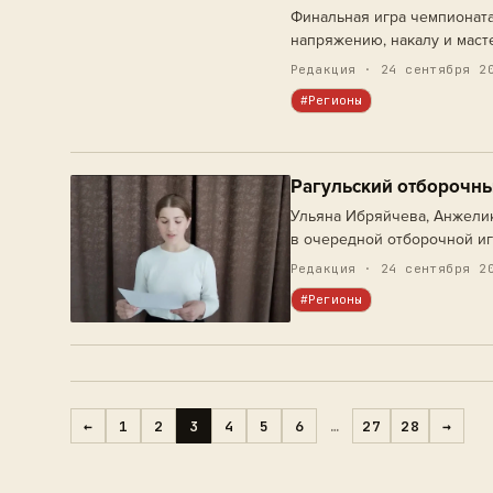
Финальная игра чемпионата
напряжению, накалу и маст
Редакция · 24 сентября 2
#Регионы
Рагульский отборочны
Ульяна Ибряйчева, Анжелик
в очередной отборочной иг
Редакция · 24 сентября 2
#Регионы
←
1
2
3
4
5
6
…
27
28
→