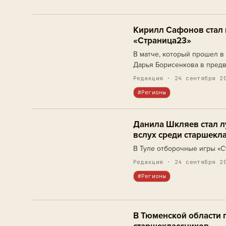
Кирилл Сафонов стал 
«Страница23»
В матче, который прошел в
Дарья Борисенкова в предв
максимально возможное ко
Редакция · 24 сентября 2
#Регионы
Данила Шкляев стал л
вслух среди старшекл
В Туле отборочные игры «С
Редакция · 24 сентября 2
#Регионы
В Тюменской области 