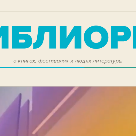
о книгах, фестивалях и людях литературы