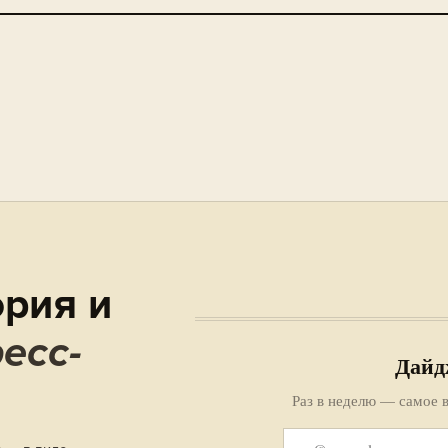
рия и
есс-
Дайд
Раз в неделю — самое в