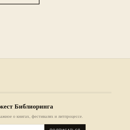
жест Библиоринга
ажное о книгах, фестивалях и литпроцессе.