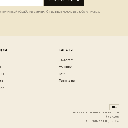
ПОДПИСАТЬСЯ
 с
политикой обработки данных
. Отписаться можно из любого письма.
КЦИЯ
КАНАЛЫ
Telegram
ы
YouTube
кты
RSS
ма
Рассылка
сии
18+
Политика конфиденциальности
Cookies
© Библиоринг, 2026