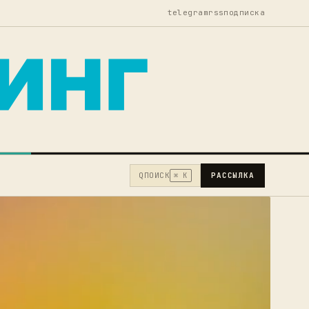
telegram
rss
подписка
Q
ПОИСК
РАССЫЛКА
⌘ K