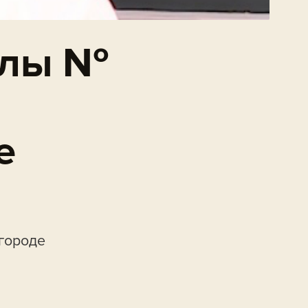
олы №
е
городе