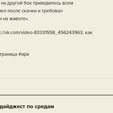
 на другой бок приходилось всем
ел после скачки и требовал
 на животе».
s://vk.com/video-83331558_456243963, как
траница #ири
 дайджест по средам