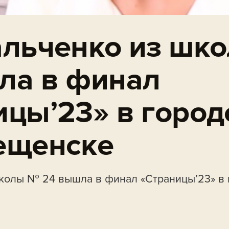
альченко из шк
ла в финал
ицы’23» в город
ещенске
колы № 24 вышла в финал «Страницы’23» в 