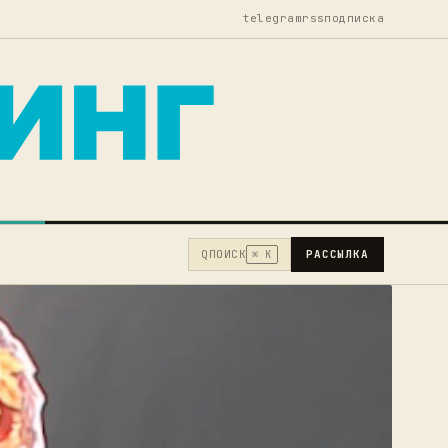
telegram
rss
подписка
Q
ПОИСК
РАССЫЛКА
⌘ K