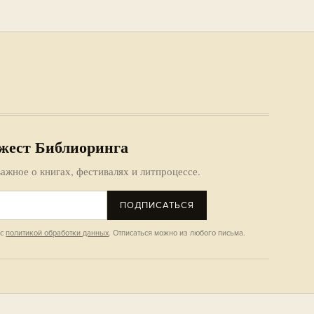
жест Библиоринга
ажное о книгах, фестивалях и литпроцессе.
ПОДПИСАТЬСЯ
 с
политикой обработки данных
. Отписаться можно из любого письма.