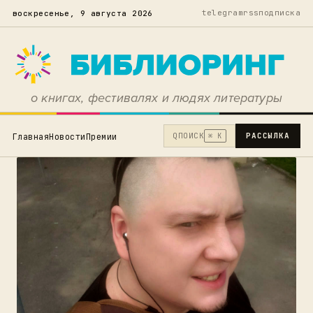
telegram
rss
подписка
воскресенье, 9 августа 2026
о книгах, фестивалях и людях литературы
Q
ПОИСК
РАССЫЛКА
Главная
Новости
Премии
⌘ K