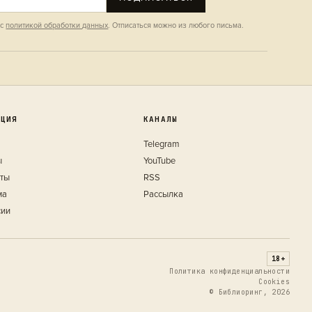
 с
политикой обработки данных
. Отписаться можно из любого письма.
КЦИЯ
КАНАЛЫ
Telegram
ы
YouTube
кты
RSS
ма
Рассылка
сии
18+
Политика конфиденциальности
Cookies
© Библиоринг, 2026