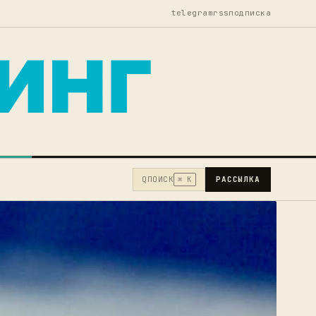
telegram
rss
подписка
Q
ПОИСК
РАССЫЛКА
⌘ K