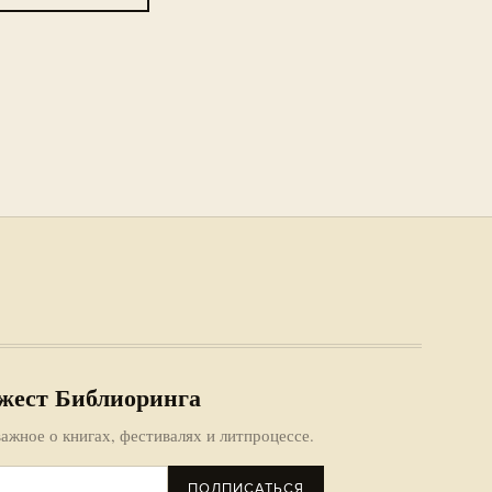
жест Библиоринга
ажное о книгах, фестивалях и литпроцессе.
ПОДПИСАТЬСЯ