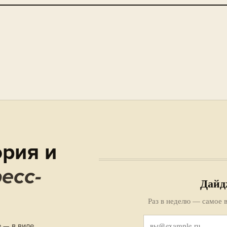
рия и
есс-
Дайд
Раз в неделю — самое в
е — в виде