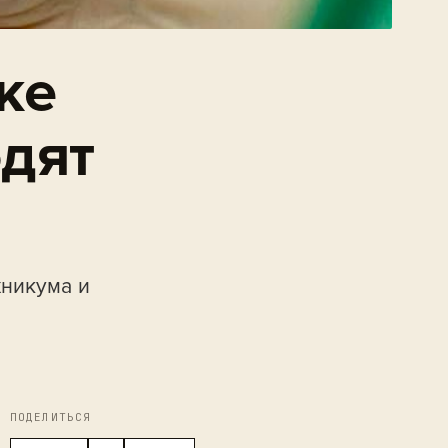
ке
дят
хникума и
ПОДЕЛИТЬСЯ