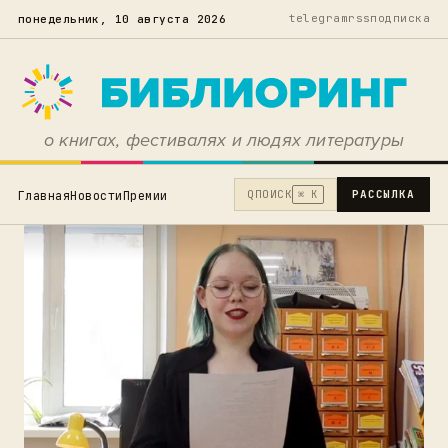
telegram
rss
подписка
понедельник, 10 августа 2026
о книгах, фестивалях и людях литературы
Q
ПОИСК
РАССЫЛКА
Главная
Новости
Премии
⌘ K