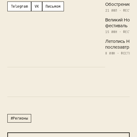
Обострение в 
Telegram
VK
Письмом
21 ИЮЛ · ФЕСТИВА
Великий Новг
фестиваль
15 ИЮН · ФЕСТИВА
Летопись Новг
послезавтра
8 ИЮН · ФЕСТИВАЛ
#Регионы