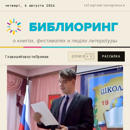
telegram
rss
подписка
четверг, 6 августа 2026
о книгах, фестивалях и людях литературы
Q
ПОИСК
РАССЫЛКА
Главная
Новости
Премии
⌘ K