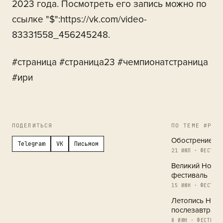
2023 года. Посмотреть его запись можно по
ссылке "$":https://vk.com/video-
83331558_456245248.
#страница #страница23 #чемпионатстраница
#ири
ПОДЕЛИТЬСЯ
ПО ТЕМЕ #РЕГ
Обострение в 
Telegram
VK
Письмом
21 ИЮЛ · ФЕСТИВА
Великий Новг
фестиваль
15 ИЮН · ФЕСТИВА
Летопись Новг
послезавтра
8 ИЮН · ФЕСТИВАЛ