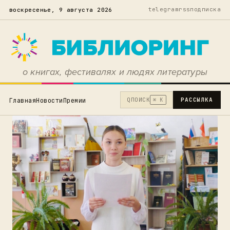
telegram
rss
подписка
воскресенье, 9 августа 2026
о книгах, фестивалях и людях литературы
Q
ПОИСК
РАССЫЛКА
Главная
Новости
Премии
⌘ K