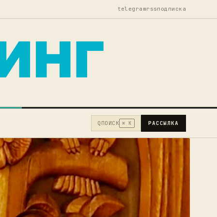
telegram
rss
подписка
Q
ПОИСК
РАССЫЛКА
⌘ K