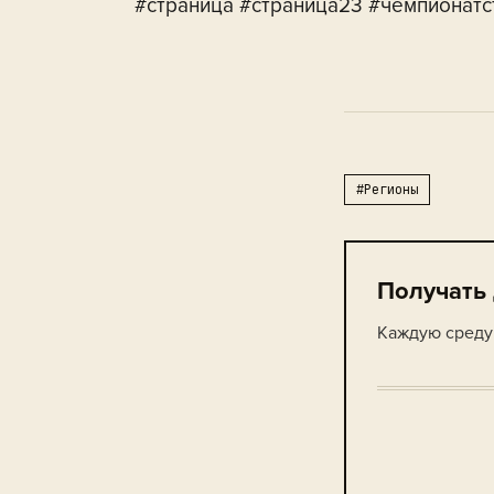
#страница #страница23 #чемпионатс
#Регионы
Получать
Каждую среду 