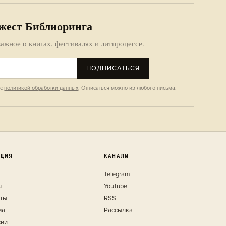
жест Библиоринга
ажное о книгах, фестивалях и литпроцессе.
ПОДПИСАТЬСЯ
 с
политикой обработки данных
. Отписаться можно из любого письма.
КЦИЯ
КАНАЛЫ
Telegram
ы
YouTube
кты
RSS
ма
Рассылка
сии