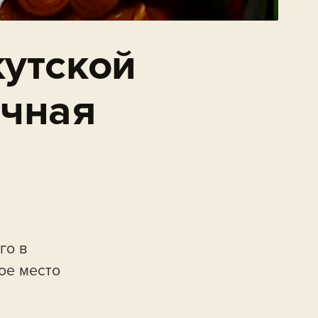
кутской
очная
го в
ое место