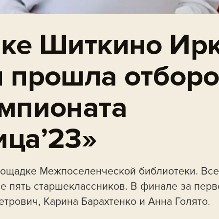
лке Шиткино Ир
и прошла отбор
емпионата
ица’23»
лощадке Межпоселенческой библиотеки. Все
ие пять старшеклассников. В финале за перв
трович, Карина Барахтенко и Анна Голято.