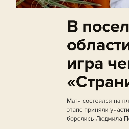
В посе
област
игра ч
«Стран
Матч состоялся на п
этапе приняли участ
боролись Людмила Пе