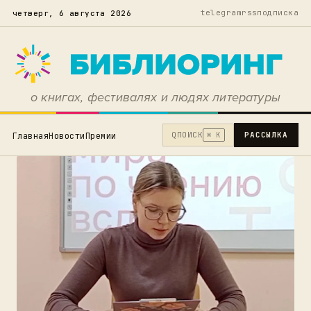
telegram
rss
подписка
четверг, 6 августа 2026
о книгах, фестивалях и людях литературы
Q
ПОИСК
РАССЫЛКА
Главная
Новости
Премии
⌘ K