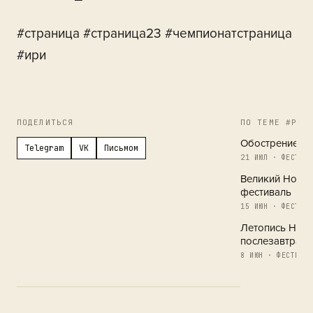
#страница #страница23 #чемпионатстраница
#ири
ПОДЕЛИТЬСЯ
ПО ТЕМЕ #РЕГ
Обострение в 
Telegram
VK
Письмом
21 ИЮЛ · ФЕСТИВА
Великий Новг
фестиваль
15 ИЮН · ФЕСТИВА
Летопись Новг
послезавтра
8 ИЮН · ФЕСТИВАЛ