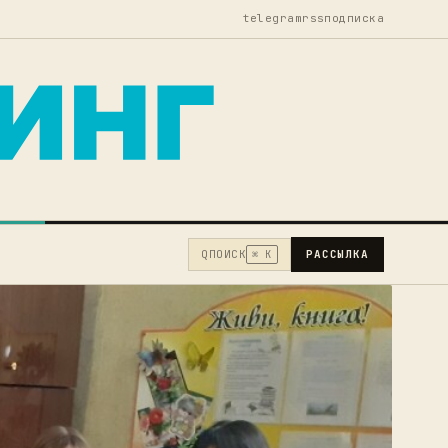
telegram
rss
подписка
Q
ПОИСК
РАССЫЛКА
⌘ K