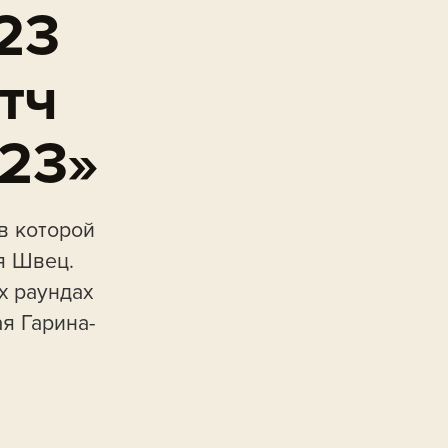
23
тч
’23»
в которой
я Швец.
х раундах
я Гарина-