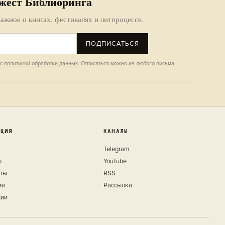
жест Библиоринга
ажное о книгах, фестивалях и литпроцессе.
ПОДПИСАТЬСЯ
 с
политикой обработки данных
. Отписаться можно из любого письма.
КЦИЯ
КАНАЛЫ
Telegram
ы
YouTube
кты
RSS
ма
Рассылка
сии