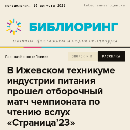
telegram
rss
подписка
понедельник, 10 августа 2026
о книгах, фестивалях и людях литературы
Q
ПОИСК
РАССЫЛКА
Главная
Новости
Премии
⌘ K
В Ижевском техникуме
индустрии питания
прошел отборочный
матч чемпионата по
чтению вслух
«Страница’23»