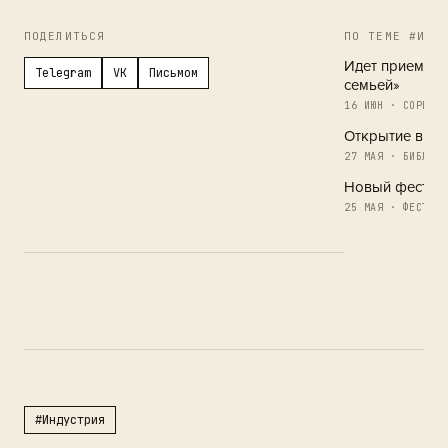
ПОДЕЛИТЬСЯ
ПО ТЕМЕ #ИНД
Идет прием за
Telegram
VK
Письмом
семьей»
16 ИЮН · СОРЕВНО
Открытие в Де
27 МАЯ · БИБЛИОТ
Новый фестив
25 МАЯ · ФЕСТИВА
#Индустрия