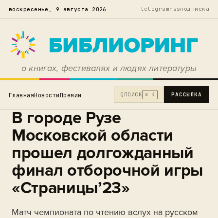
telegram
rss
подписка
воскресенье, 9 августа 2026
о книгах, фестивалях и людях литературы
Q
ПОИСК
РАССЫЛКА
Главная
Новости
Премии
⌘ K
В городе Рузе
Московской области
прошел долгожданный
финал отборочной игры
«Страницы’23»
Матч чемпионата по чтению вслух на русском