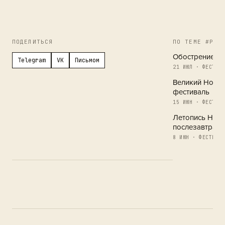
ПОДЕЛИТЬСЯ
ПО ТЕМЕ #РЕГ
Обострение в 
Telegram
VK
Письмом
21 ИЮЛ · ФЕСТИВА
Великий Новг
фестиваль
15 ИЮН · ФЕСТИВА
Летопись Новг
послезавтра
8 ИЮН · ФЕСТИВАЛ