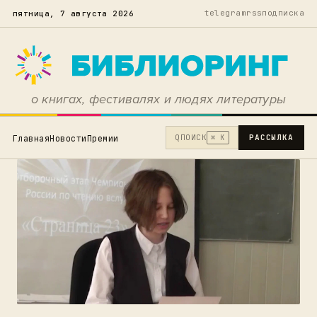
telegram
rss
подписка
пятница, 7 августа 2026
о книгах, фестивалях и людях литературы
Q
ПОИСК
РАССЫЛКА
Главная
Новости
Премии
⌘ K