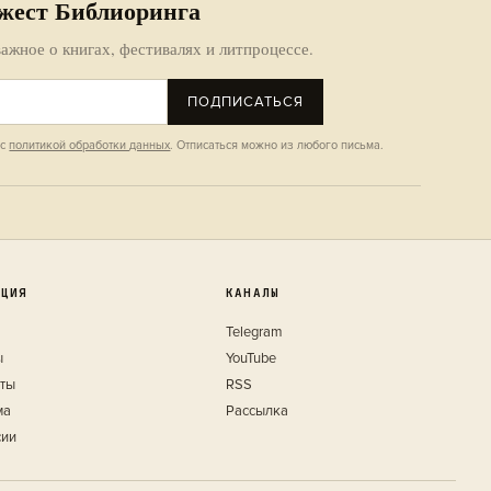
жест Библиоринга
ажное о книгах, фестивалях и литпроцессе.
ПОДПИСАТЬСЯ
 с
политикой обработки данных
. Отписаться можно из любого письма.
КЦИЯ
КАНАЛЫ
Telegram
ы
YouTube
кты
RSS
ма
Рассылка
сии