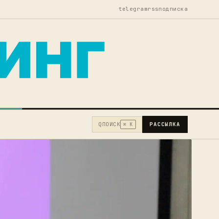
telegram
rss
подписка
Q
ПОИСК
РАССЫЛКА
⌘ K