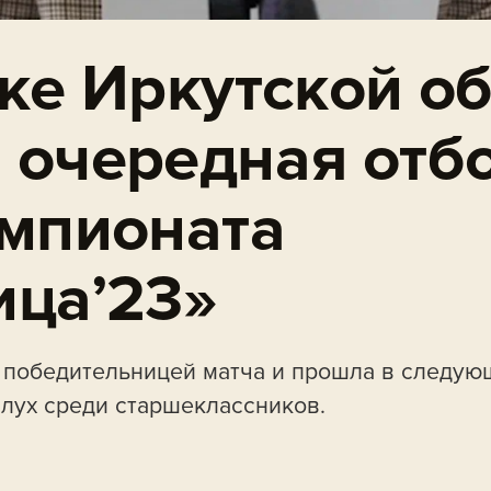
ке Иркутской о
 очередная отб
емпионата
ица’23»
 победительницей матча и прошла в следую
слух среди старшеклассников.