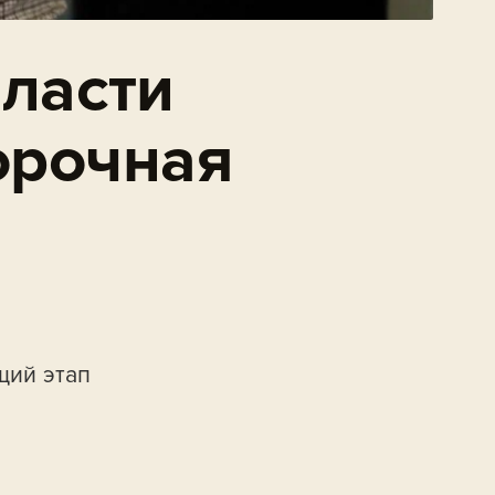
бласти
орочная
щий этап