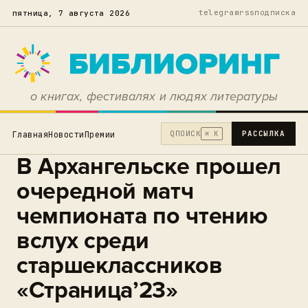
telegram
rss
подписка
пятница, 7 августа 2026
о книгах, фестивалях и людях литературы
Q
ПОИСК
РАССЫЛКА
Главная
Новости
Премии
⌘ K
В Архангельске прошел
очередной матч
чемпионата по чтению
вслух среди
старшеклассников
«Страница’23»