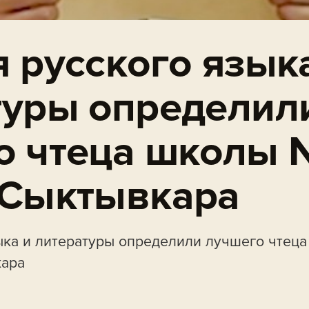
 русского язык
туры определил
о чтеца школы 
 Сыктывкара
ыка и литературы определили лучшего чтец
кара