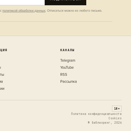
 с
политикой обработки данных
. Отписаться можно из любого письма.
КЦИЯ
КАНАЛЫ
Telegram
ы
YouTube
кты
RSS
ма
Рассылка
сии
18+
Политика конфиденциальности
Cookies
© Библиоринг, 2026