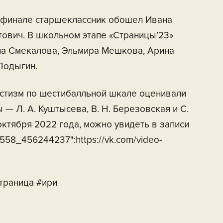
В финале старшеклассник обошел Ивана
ович. В школьном этапе «Страницы’23»
на Смекалова, Эльмира Мешкова, Арина
Лодыгин.
тистизм по шестибалльной шкале оценивали
 — Л. А. Куштысева, В. Н. Березовская и С.
октября 2022 года, можно увидеть в записи
1558_456244237":https://vk.com/video-
траница #ири