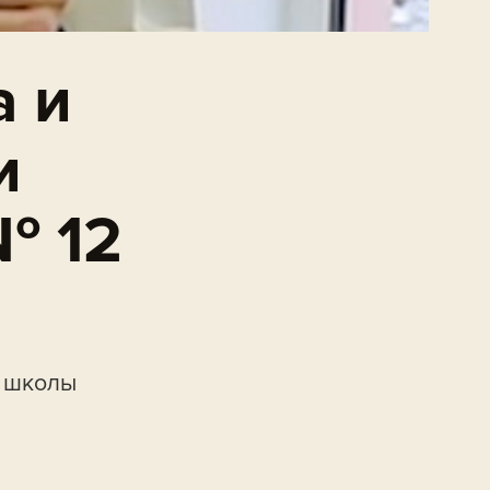
а и
и
№ 12
а школы