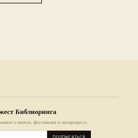
жест Библиоринга
ажное о книгах, фестивалях и литпроцессе.
ПОДПИСАТЬСЯ