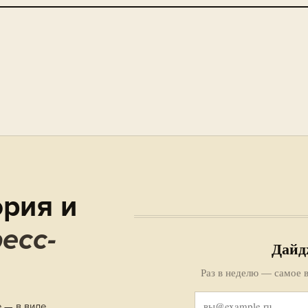
рия и
есс-
Дайд
Раз в неделю — самое в
е — в виде