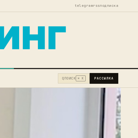
telegram
rss
подписка
Q
ПОИСК
РАССЫЛКА
⌘ K