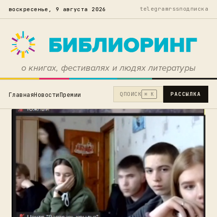
telegram
rss
подписка
воскресенье, 9 августа 2026
о книгах, фестивалях и людях литературы
Q
ПОИСК
РАССЫЛКА
Главная
Новости
Премии
⌘ K