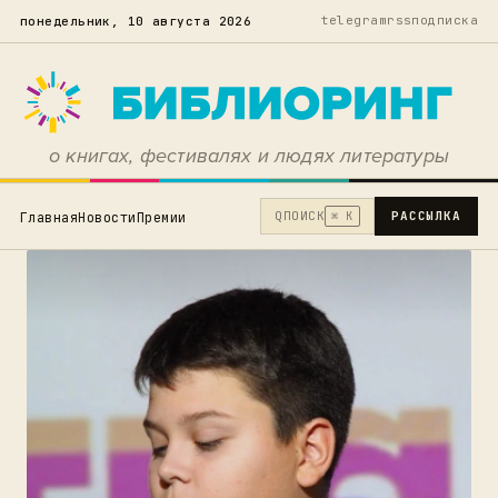
telegram
rss
подписка
понедельник, 10 августа 2026
о книгах, фестивалях и людях литературы
Q
ПОИСК
РАССЫЛКА
Главная
Новости
Премии
⌘ K