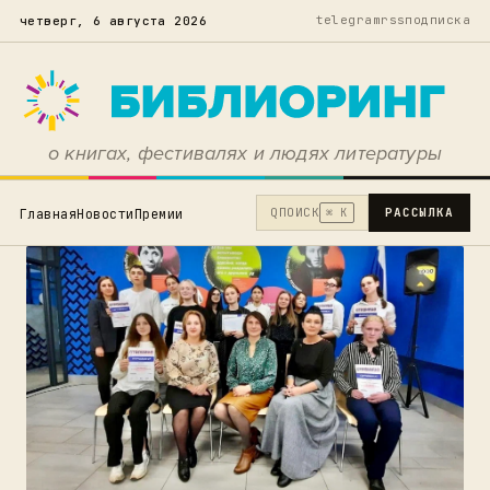
telegram
rss
подписка
четверг, 6 августа 2026
о книгах, фестивалях и людях литературы
Q
ПОИСК
РАССЫЛКА
Главная
Новости
Премии
⌘ K