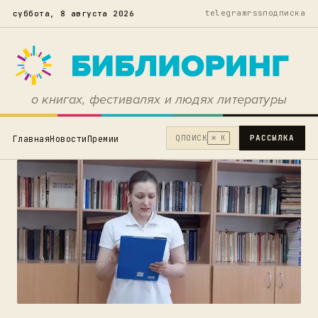
telegram
rss
подписка
суббота, 8 августа 2026
о книгах, фестивалях и людях литературы
Q
ПОИСК
РАССЫЛКА
Главная
Новости
Премии
⌘ K