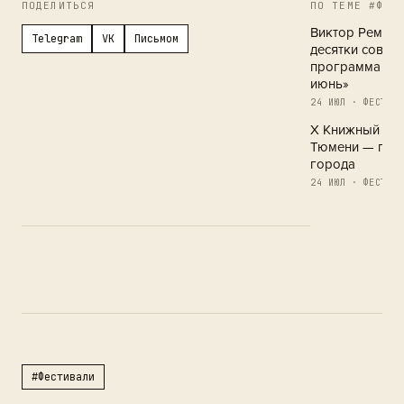
ПОДЕЛИТЬСЯ
ПО ТЕМЕ #ФЕС
Виктор Ремизо
Telegram
VK
Письмом
десятки совре
программа кн
июнь»
24 ИЮЛ · ФЕСТИВА
X Книжный фес
Тюмени — праз
города
24 ИЮЛ · ФЕСТИВА
Обострение в 
21 ИЮЛ · ФЕСТИВА
#Фестивали