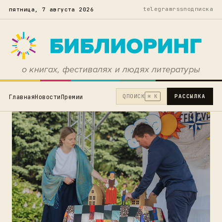
telegram
rss
подписка
пятница, 7 августа 2026
о книгах, фестивалях и людях литературы
Q
ПОИСК
РАССЫЛКА
Главная
Новости
Премии
⌘ K