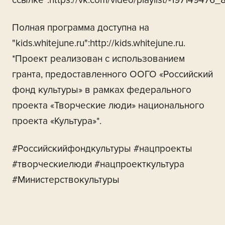
ссылке":https://vk.com/video/playlist/-197149476_8
Полная программа доступна на
"kids.whitejune.ru":http://kids.whitejune.ru.
*Проект реализован с использованием
гранта, предоставленного ООГО «Российский
фонд культуры» в рамках федерального
проекта «Творческие люди» национального
проекта «Культура»*.
#Российскийфондкультуры #нацпроекты
#творческиелюди #нацпроекткультура
#Министерствокультуры