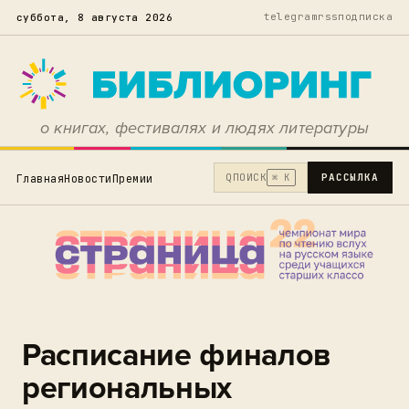
telegram
rss
подписка
суббота, 8 августа 2026
о книгах, фестивалях и людях литературы
Q
ПОИСК
РАССЫЛКА
Главная
Новости
Премии
⌘ K
Расписание финалов
региональных