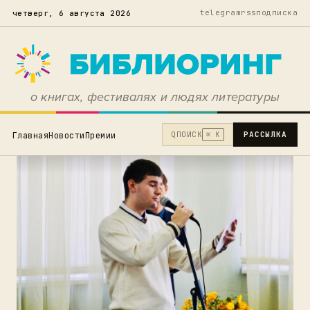
telegram
rss
подписка
четверг, 6 августа 2026
о книгах, фестивалях и людях литературы
Q
ПОИСК
РАССЫЛКА
Главная
Новости
Премии
⌘ K