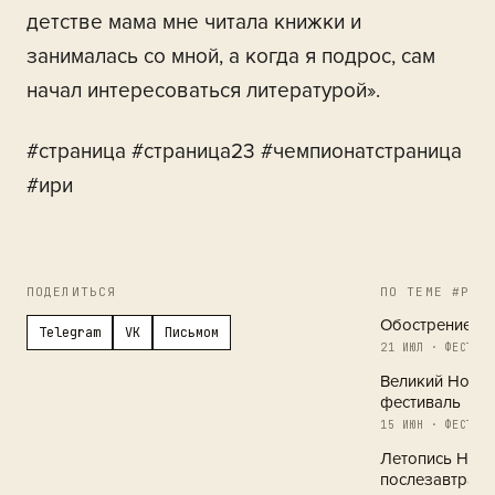
детстве мама мне читала книжки и
занималась со мной, а когда я подрос, сам
начал интересоваться литературой».
#страница #страница23 #чемпионатстраница
#ири
ПОДЕЛИТЬСЯ
ПО ТЕМЕ #РЕГ
Обострение в 
Telegram
VK
Письмом
21 ИЮЛ · ФЕСТИВА
Великий Новг
фестиваль
15 ИЮН · ФЕСТИВА
Летопись Новг
послезавтра