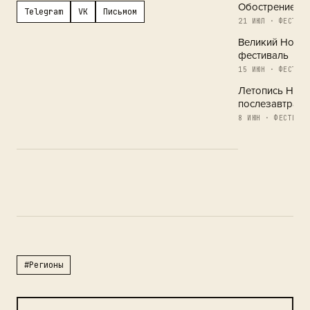
Обострение в 
Telegram
VK
Письмом
21 ИЮЛ · ФЕСТИВА
Великий Новг
фестиваль
15 ИЮН · ФЕСТИВА
Летопись Новг
послезавтра
8 ИЮН · ФЕСТИВАЛ
#Регионы