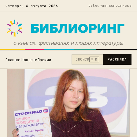
telegram
rss
подписка
четверг, 6 августа 2026
о книгах, фестивалях и людях литературы
Q
ПОИСК
РАССЫЛКА
Главная
Новости
Премии
⌘ K