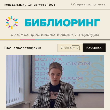
telegram
rss
подписка
понедельник, 10 августа 2026
о книгах, фестивалях и людях литературы
Q
ПОИСК
РАССЫЛКА
Главная
Новости
Премии
⌘ K