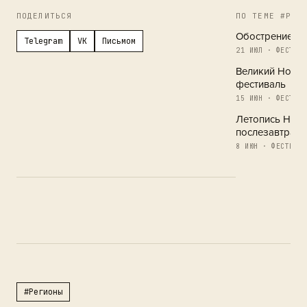
ПОДЕЛИТЬСЯ
ПО ТЕМЕ #РЕГ
Обострение в 
Telegram
VK
Письмом
21 ИЮЛ · ФЕСТИВА
Великий Новг
фестиваль
15 ИЮН · ФЕСТИВА
Летопись Новг
послезавтра
8 ИЮН · ФЕСТИВАЛ
#Регионы