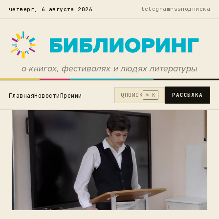
telegram
rss
подписка
четверг, 6 августа 2026
о книгах, фестивалях и людях литературы
Q
ПОИСК
РАССЫЛКА
Главная
Новости
Премии
⌘ K